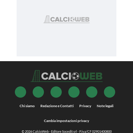
Chi siamo
Redazione e Contatti
Privacy
Note legali
Cambia impostazioni privacy
© 2026
CalcioWeb
- Editore Socedit srl - P.iva/CF 02901400800