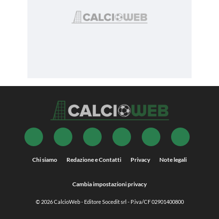
Chi siamo
Redazione e Contatti
Privacy
Note legali
Cambia impostazioni privacy
© 2026
CalcioWeb
- Editore Socedit srl - P.iva/CF 02901400800