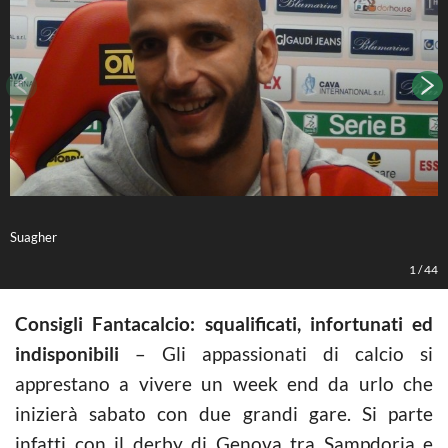
Suagher
G
1
/
44
Consigli Fantacalcio: squalificati, infortunati ed
indisponibili
– Gli appassionati di calcio si
apprestano a vivere un week end da urlo che
inizierà sabato con due grandi gare. Si parte
infatti con il derby di Genova tra Sampdoria e