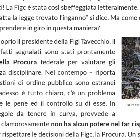
i! La Figc è stata così sbeffeggiata letteralmente
atta la legge trovato l’inganno” si dice. Ma come
a prendere in giro in questa maniera?
oprio il presidente della Figi Tavecchio, il
 fatti segnalati sono stati prontamente
della Procura
federale per valutare gli
nza disciplinare. Nel contempo – riporta
stioni di ordine pubblico sono estranei
, adesso è tutto chiaro, c’è un problema
 le pene ed il controllo su di esse. In
LaPresse
regole da tenere in curva, provvede a
ma clamorosamente
non ha alcun potere nel far ri
r rispettare le decisioni della Figc, la Procura. Un