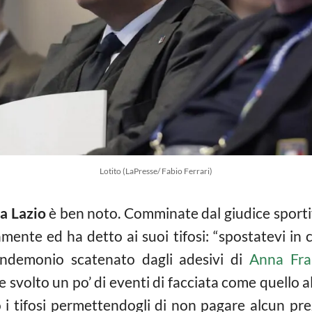
Lotito (LaPresse/ Fabio Ferrari)
a Lazio
è ben noto. Comminate dal giudice sportiv
amente ed ha detto ai suoi tifosi: “spostatevi in 
andemonio scatenato dagli adesivi di
Anna Fra
volto un po’ di eventi di facciata come quello al
o i tifosi permettendogli di non pagare alcun p