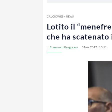
CALCIOWEB
»
NEWS
Lotito il “menefreg
che ha scatenato 
di
Francesco Gregorace
3 Nov 2017 | 10:11