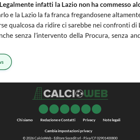
Legalmente infatti la Lazio non ha commesso al
arlo e la Lazio la fa franca fregandosene altament
e qualcosa da ridire ci sarebbe nei confronti di 
 anche senza l’intervento della Procura, senza an
ws
Chi siamo
Redazione e Contatti
Privacy
Note legali
Cambia impostazioni privacy
© 2026
CalcioWeb
- Editore Socedit srl - P.iva/CF 02901400800