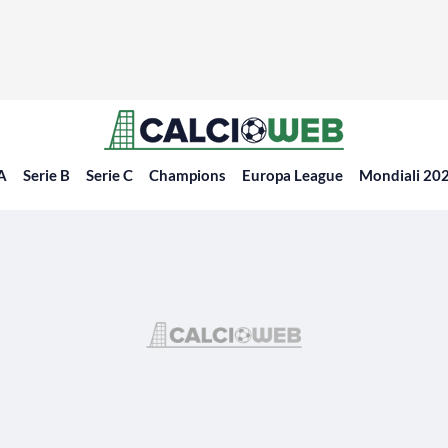
 A
Serie B
Serie C
Champions
Europa League
Mondiali 20