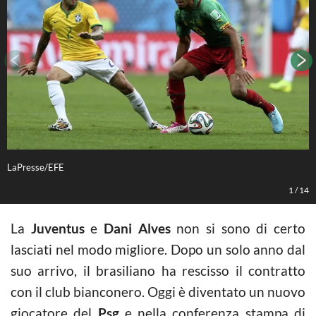
LaPresse/EFE
L
1
/
14
La
Juventus
e
Dani Alves
non si sono di certo
lasciati nel modo migliore. Dopo un solo anno dal
suo arrivo, il brasiliano ha rescisso il contratto
con il club bianconero. Oggi è diventato un nuovo
giocatore del
Psg
e nella conferenza stampa di