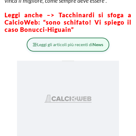
vinca il migliore, come sempre deve essere”.
Leggi anche –>
Tacchinardi si sfoga a
CalcioWeb: “sono schifato! Vi spiego il
caso Bonucci-Higuain”
Leggi gli articoli più recenti di
News