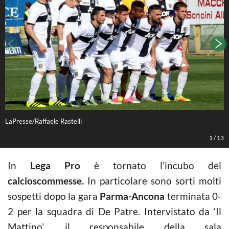
LaPresse/Raffaele Rastelli
D
1
/
13
In
Lega Pro
è tornato l’incubo del
calcioscommesse.
In particolare sono sorti molti
sospetti dopo la gara
Parma-Ancona
terminata 0-
2 per la squadra di De Patre. Intervistato da ‘Il
Mattino’, il responsabile della sala