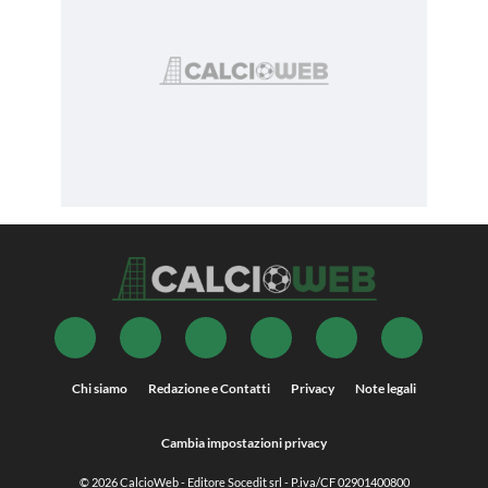
Chi siamo
Redazione e Contatti
Privacy
Note legali
Cambia impostazioni privacy
© 2026
CalcioWeb
- Editore Socedit srl - P.iva/CF 02901400800