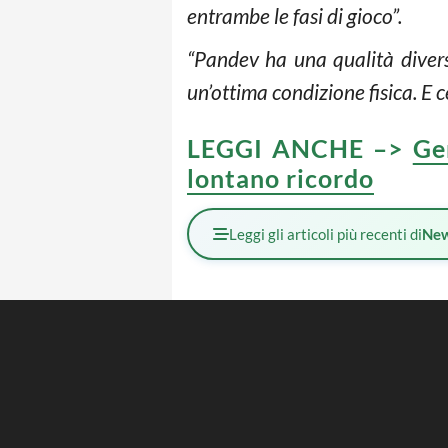
entrambe le fasi di gioco”.
“Pandev ha una qualità diversa 
un’ottima condizione fisica. E 
LEGGI ANCHE –>
Ge
lontano ricordo
Leggi gli articoli più recenti di
Ne