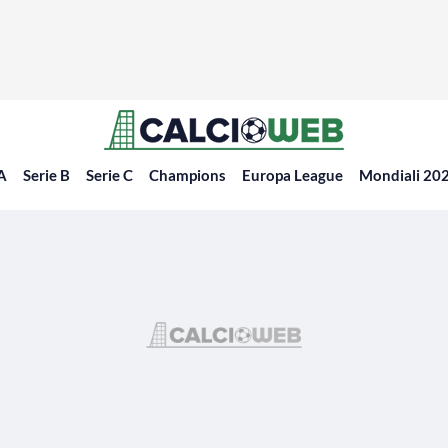
 A
Serie B
Serie C
Champions
Europa League
Mondiali 20