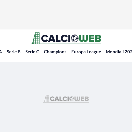
 A
Serie B
Serie C
Champions
Europa League
Mondiali 20