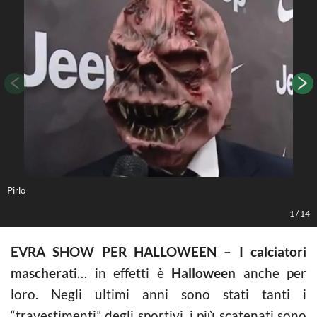
Pirlo
B
1
/
14
EVRA SHOW PER HALLOWEEN – I calciatori
mascherati
… in effetti è
Halloween
anche per
loro. Negli ultimi anni sono stati tanti i
“travestimenti” degli sportivi, i più scatenati sono