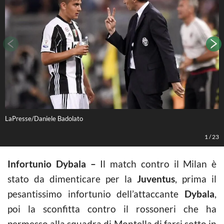
LaPresse/Daniele Badolato
L
1
/
23
Infortunio Dybala –
Il match contro il Milan è
stato da dimenticare per la
Juventus
, prima il
pesantissimo infortunio dell’attaccante
Dybala
,
poi la sconfitta contro il rossoneri che ha
permesso alla squadra di Montella di farsi sotto in