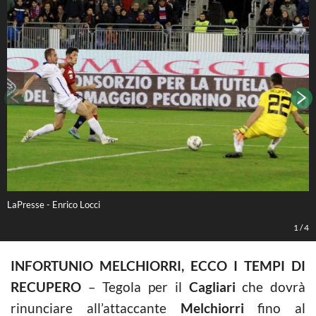
LaPresse - Enrico Locci
L
1
/
4
INFORTUNIO MELCHIORRI, ECCO I TEMPI DI
RECUPERO
– Tegola per il
Cagliari
che dovrà
rinunciare all’attaccante
Melchiorri
fino al