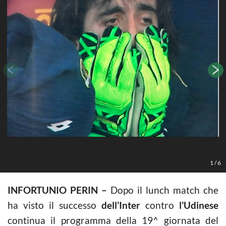
L
1
/
6
INFORTUNIO PERIN –
Dopo il lunch match che
ha visto il successo
dell’Inter
contro
l’Udinese
continua il programma della 19^ giornata del