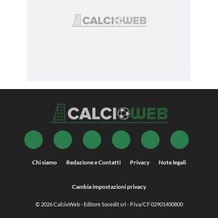
Chi siamo
Redazione e Contatti
Privacy
Note legali
Cambia impostazioni privacy
© 2026
CalcioWeb
- Editore Socedit srl - P.iva/CF 02901400800