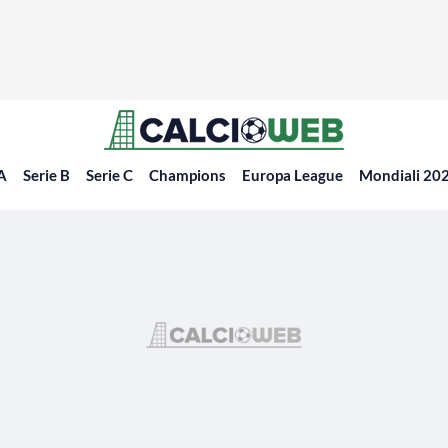
 A
Serie B
Serie C
Champions
Europa League
Mondiali 20