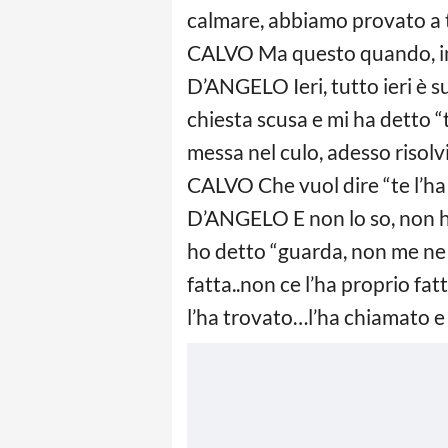
calmare, abbiamo provato a t
CALVO Ma questo quando, in 
D’ANGELO Ieri, tutto ieri è su
chiesta scusa e mi ha detto “
messa nel culo, adesso risolv
CALVO Che vuol dire “te l’ha
D’ANGELO E non lo so, non ha
ho detto “guarda, non me ne f
fatta..non ce l’ha proprio fa
l’ha trovato…l’ha chiamato e g