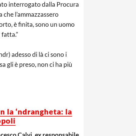
tato interrogato dalla Procura
ura che l’ammazzassero
to, è finita, sono un uomo
 fatta.”
r) adesso di là ci sono i
a gli è preso, non ci ha più
 la ‘ndrangheta: la
opoli
ncesco Calvi, ex responsabile