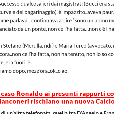
 successo qualcosa ieri dai magistrati (Bucci era s
e curve e del bagarinaggio), è impazzito..aveva pa
me parlava…continuava a dire “sono un uomo mor
 lanciato da un ponte, non ce l’ha fatta…non c’è l’ha
Stefano (Merulla, ndr) e Maria Turco (avvocato, nd
ora..non ce l’ha fatta, non ha tenuto, non lo so cos
, era fuori..è..
tiamo dopo, mezz’ora..ok..ciao.
aso Ronaldo ai presunti rapporti con
bianconeri rischiano una nuova Calci
 di un’altra telefonata, quella tra D’Angelo e Fra