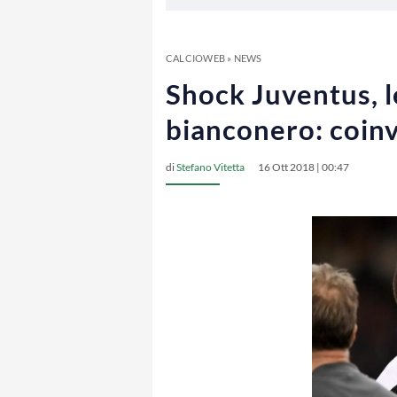
CALCIOWEB
»
NEWS
Shock Juventus, le
bianconero: coinv
di
Stefano Vitetta
16 Ott 2018 | 00:47