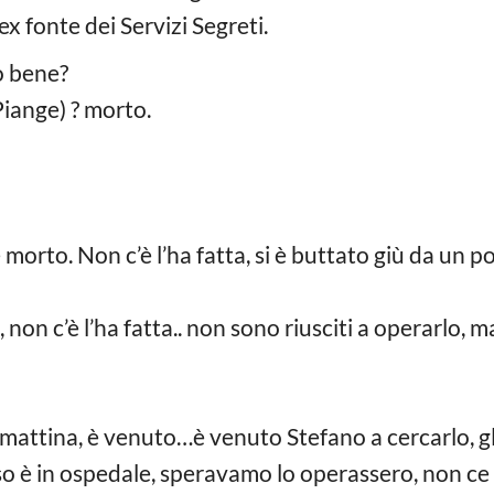
ex fonte dei Servizi Segreti.
 bene?
nge) ? morto.
orto. Non c’è l’ha fatta, si è buttato giù da un p
n c’è l’ha fatta.. non sono riusciti a operarlo, ma
tina, è venuto…è venuto Stefano a cercarlo, gli h
è in ospedale, speravamo lo operassero, non ce l’h