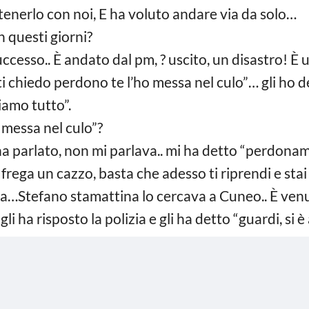
enerlo con noi, E ha voluto andare via da solo…
questi giorni?
ccesso.. È andato dal pm, ? uscito, un disastro! È u
ti chiedo perdono te l’ho messa nel culo”… gli ho d
iamo tutto”.
 messa nel culo”?
 parlato, non mi parlava.. mi ha detto “perdonami 
rega un cazzo, basta che adesso ti riprendi e stai 
tta…Stefano stamattina lo cercava a Cuneo.. È venu
li ha risposto la polizia e gli ha detto “guardi, si