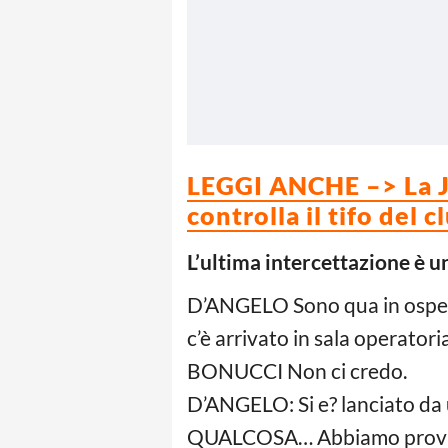
LEGGI ANCHE –> La Ju
controlla il tifo del c
L’ultima intercettazione è 
D’ANGELO Sono qua in osped
c’è arrivato in sala operatoria
BONUCCI Non ci credo.
D’ANGELO: Si e? lanciato 
QUALCOSA… Abbiamo provato i