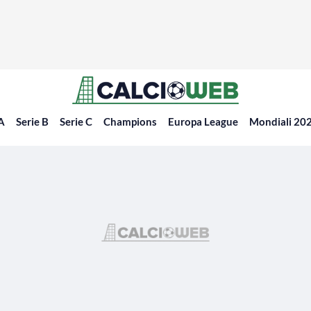
 A
Serie B
Serie C
Champions
Europa League
Mondiali 20