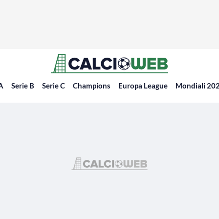
 A
Serie B
Serie C
Champions
Europa League
Mondiali 20