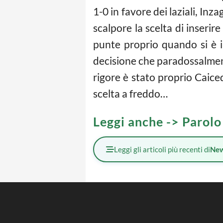
1-0 in favore dei laziali, Inza
scalpore la scelta di inserir
punte proprio quando si è in
decisione che paradossalmente
rigore è stato proprio Caiced
scelta a freddo…
Leggi anche ->
Parolo
Leggi gli articoli più recenti di
Ne