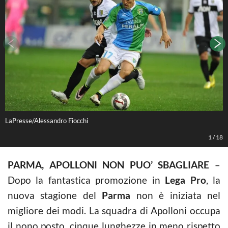
LaPresse/Alessandro Fiocchi
L
1
/
18
PARMA, APOLLONI NON PUO’ SBAGLIARE
–
Dopo la fantastica promozione in
Lega Pro
, la
nuova stagione del
Parma
non è iniziata nel
migliore dei modi. La squadra di Apolloni occupa
il nono posto, cinque lunghezze in meno rispetto