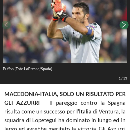
Buffon (Foto LaPresse/Spada)
(
1
/
13
MACEDONIA-ITALIA, SOLO UN RISULTATO PER
GLI AZZURRI –
Il pareggio contro la Spagna
risulta come un successo per
l’Italia
di Ventura, la
squadra di Lopetegui ha dominato in lungo ed in
largo ed avrebbe meritato la vittoria. Gli Azzurri