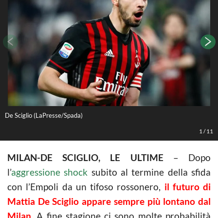
De Sciglio (LaPresse/Spada)
D
1
/
11
MILAN-DE SCIGLIO, LE ULTIME
– Dopo
l’
aggressione shock
subito al termine della sfida
con l’Empoli da un tifoso rossonero,
il futuro di
Mattia De Sciglio appare sempre più lontano dal
Milan
. A fine stagione ci sono molte probabilità