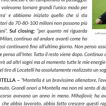
 volevamo tornare grandi l’unico modo per
era’ e abbiamo iniziato quello che si sta
tori da 70-80-100 milioni non possono più
ni”.
Sul closing:
“per quanto mi riguarda
LaPresse
il Milan, continuo ad andare avanti come ho
osì continuerò fino all’ultimo giorno. Non penso ass
 penso all’Inter. Tutto il resto viene dopo. Continuo a
erò ad altri sogni ma al momento tutte le mie energie
el tiro di Locatelli ha assolutamente realizzato un so
NTELLA –
“Montella è un bravissimo allenatore, l’
enuto. Grandi onori a Montella ma non mi sento di da
scorso avevano un anno in meno. Mihajlovic ha avu
he abbia lavorato, abbia fatto crescere questi ra