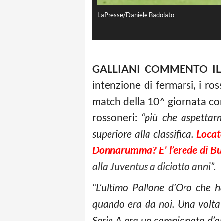
LaPresse/Daniele Badolato
GALLIANI COMMENTO I
intenzione di fermarsi, i ros
match della 10^ giornata co
rossoneri:
“più che aspettar
superiore alla classifica.
Locate
Donnarumma? E’ l’erede di B
alla Juventus a diciotto anni”.
“L’ultimo Pallone d’Oro che h
quando era da noi. Una volta t
Serie A era un campionato d’a