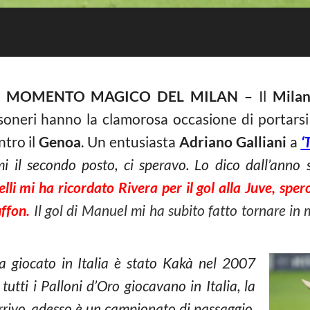
L MOMENTO MAGICO DEL MILAN –
Il
Mila
soneri hanno la clamorosa occasione di portarsi i
ntro il
Genoa
. Un entusiasta
Adriano Galliani
a
‘
mi il secondo posto, ci speravo. Lo dico dall’ann
lli mi ha ricordato Rivera per il gol alla Juve, sper
uffon.
Il gol di Manuel mi ha subito fatto tornare in
a giocato in Italia è stato Kakà nel 2007
utti i Palloni d’Oro giocavano in Italia, la
rrivo, adesso è un campionato di passaggio.