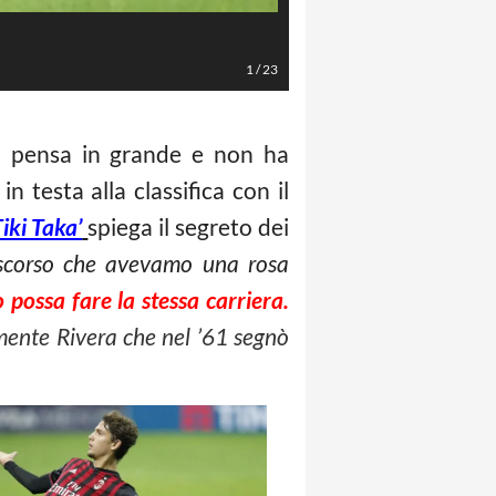
LaPresse/Daniele Badolato
1
/
23
n
pensa in grande e non ha
n testa alla classifica con il
Tiki Taka’
spiega il segreto dei
o scorso che avevamo una rosa
o possa fare la stessa carriera.
 mente Rivera che nel ’61 segnò