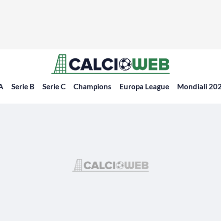
 A
Serie B
Serie C
Champions
Europa League
Mondiali 20