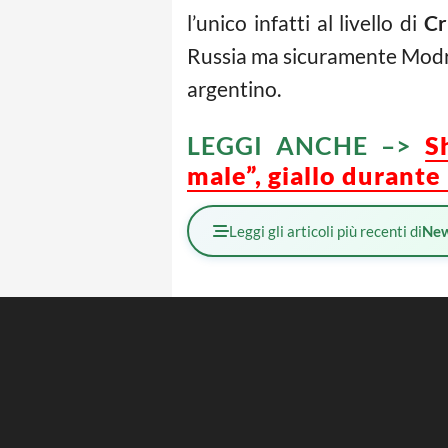
l’unico infatti al livello di
Cr
Russia ma sicuramente Modric 
argentino.
LEGGI ANCHE –>
S
male”, giallo durante
Leggi gli articoli più recenti di
Ne