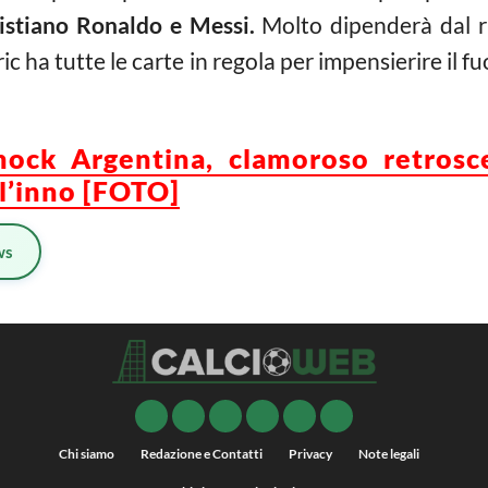
istiano Ronaldo e Messi.
Molto dipenderà dal ri
ha tutte le carte in regola per impensierire il f
hock Argentina, clamoroso retrosc
 l’inno [FOTO]
ws
Chi siamo
Redazione e Contatti
Privacy
Note legali