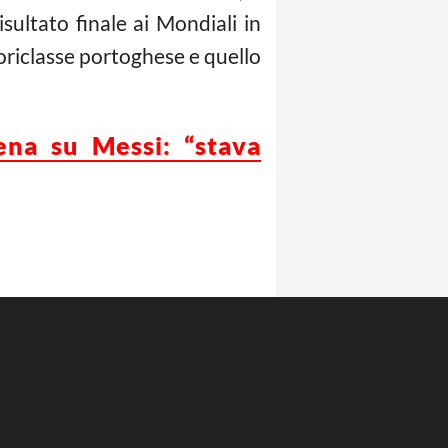
sultato finale ai Mondiali in
uoriclasse portoghese e quello
ena su Messi: “stava