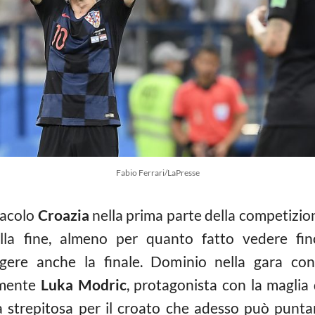
Fabio Ferrari/LaPresse
tacolo
Croazia
nella prima parte della competizio
alla fine, almeno per quanto fatto vedere f
ungere anche la finale. Dominio nella gara co
amente
Luka Modric
, protagonista con la magli
a strepitosa per il croato che adesso può punta