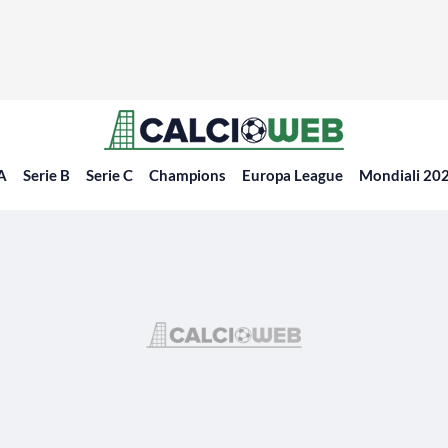
 A
Serie B
Serie C
Champions
Europa League
Mondiali 20