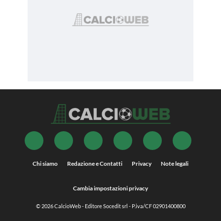
Chi siamo
Redazione e Contatti
Privacy
Note legali
Cambia impostazioni privacy
© 2026
CalcioWeb
- Editore Socedit srl - P.iva/CF 02901400800