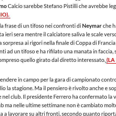
rmo
Calcio sarebbe Stefano Pistilli che avrebbe le
IO).
la frase di un tifoso nei confronti di
Neymar
che ha
a ieri sera mentre il calciatore saliva le scale ver
 sorpresa ai rigori nella finale di Coppa di Francia
i ad un tifoso e ha rifilato una manata in faccia, 
ompreso quello girato dal diretto interessato.
(LA
cendere in campo per la gara di campionato contr
lio la stagione. Ma il pensiero è rivolto anche e so
 nel club. Il presidente Ferrero ha confermato la 
ub ma nelle ultime settimane non è cambiato molto
a lavorare su altri fronti, secondo quanto riporta