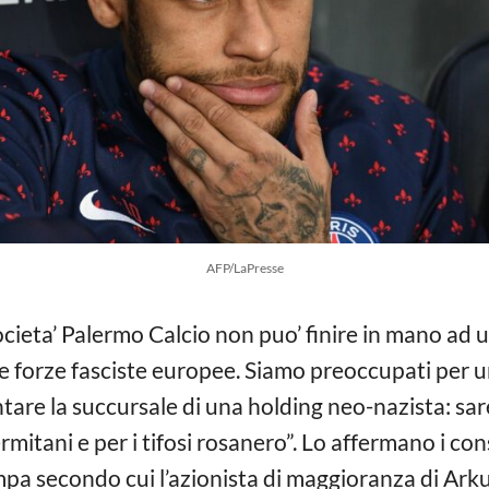
AFP/LaPresse
ocieta’ Palermo Calcio non puo’ finire in mano ad u
le forze fasciste europee. Siamo preoccupati per u
tare la succursale di una holding neo-nazista: sare
alermitani e per i tifosi rosanero”. Lo affermano i con
a secondo cui l’azionista di maggioranza di Arkus