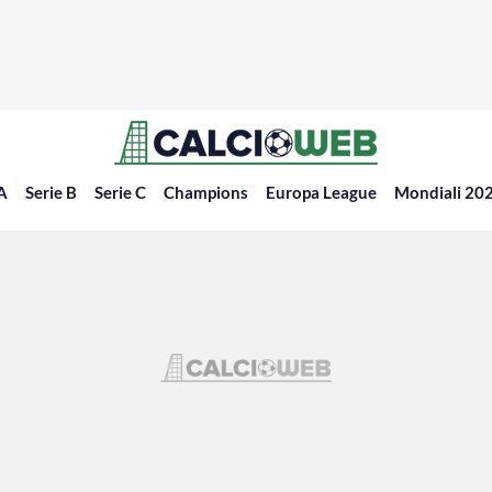
 A
Serie B
Serie C
Champions
Europa League
Mondiali 20