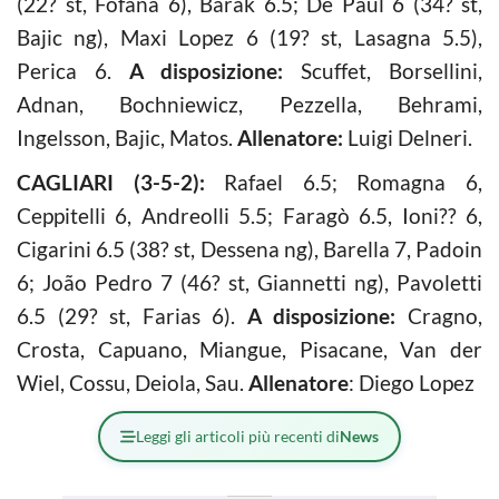
(22? st, Fofana 6), Barak 6.5; De Paul 6 (34? st,
Bajic ng), Maxi Lopez 6 (19? st, Lasagna 5.5),
Perica 6.
A disposizione:
Scuffet, Borsellini,
Adnan, Bochniewicz, Pezzella, Behrami,
Ingelsson, Bajic, Matos.
Allenatore:
Luigi Delneri.
CAGLIARI (3-5-2):
Rafael 6.5; Romagna 6,
Ceppitelli 6, Andreolli 5.5; Faragò 6.5, Ioni?? 6,
Cigarini 6.5 (38? st, Dessena ng), Barella 7, Padoin
6; João Pedro 7 (46? st, Giannetti ng), Pavoletti
6.5 (29? st, Farias 6).
A disposizione:
Cragno,
Crosta, Capuano, Miangue, Pisacane, Van der
Wiel, Cossu, Deiola, Sau.
Allenatore
: Diego Lopez
Leggi gli articoli più recenti di
News