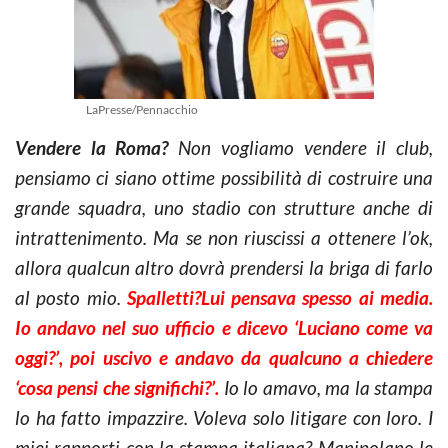
LaPresse/Pennacchio
Vendere la Roma?
Non vogliamo vendere il club,
pensiamo ci siano ottime possibilità di costruire una
grande squadra, uno stadio con strutture anche di
intrattenimento. Ma se non riuscissi a ottenere l’ok,
allora qualcun altro dovrà prendersi la briga di farlo
al posto mio.
Spalletti?Lui pensava spesso ai media.
Io andavo nel suo ufficio e dicevo ‘Luciano come va
oggi?’, poi uscivo e andavo da qualcuno a chiedere
‘cosa pensi che significhi?’.
Io lo amavo, ma la stampa
lo ha fatto impazzire. Voleva solo litigare con loro. I
miei rapporti con la stampa italiana? Manipolano le