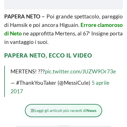
PAPERA NETO –
Poi grande spettacolo, pareggio
di Hamsik e poi ancora Higuain.
Errore clamoroso
di Neto
ne approfitta Mertens, al 67′ Insigne porta
in vantaggio i suoi.
PAPERA NETO, ECCO IL VIDEO
MERTENS! ???
pic.twitter.com/JUZW9Or73e
— #ThankYouTaker (@MessiCuIe)
5 aprile
2017
Leggi gli articoli più recenti di
News