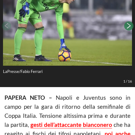
LaPresse/Fabio Ferrari
L
1
/
16
PAPERA NETO –
Napoli e Juventus sono in
campo per la gara di ritorno della semifinale di
Coppa Italia. Tensione altissima prima e durante
la partita,
gesti dell’attaccante
bianconero
che ha
reagito ai fischi dei tifosi napoletani,
poi anche