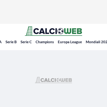
 A
Serie B
Serie C
Champions
Europa League
Mondiali 20