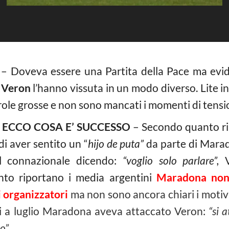
– Doveva essere una Partita della Pace ma ev
n Veron
l’hanno vissuta in un modo diverso. Lite in 
ole grosse e non sono mancati i momenti di tensi
ECCO COSA E’ SUCCESSO
– Secondo quanto ri
i aver sentito un “
hijo de puta”
da parte di Marad
el connazionale dicendo:
“voglio solo parlare”,
V
nto riportano i media argentini
Maradona non 
i organizzatori
ma non sono ancora chiari i motivi 
ti a luglio Maradona aveva attaccato Veron:
“si a
o”.