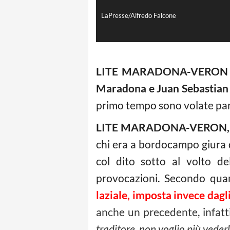
LaPresse/Alfredo Falcone
LITE MARADONA-VERON
Maradona e Juan Sebastia
primo tempo sono volate par
LITE MARADONA-VERON, 
chi era a bordocampo giura d
col dito sotto al volto d
provocazioni. Secondo qua
laziale, imposta invece dagl
anche un precedente, infat
traditore, non voglio più vederl