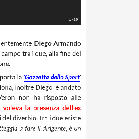
LaPresse/Alfredo Falcone
1
/
19
identemente
Diego Armando
campo tra i due, alla fine del
one.
porta la
‘Gazzetta dello Sport
‘
ona, inoltre Diego è andato
eron non ha risposto alle
voleva la presenza dell’ex
del diverbio. Tra i due esiste
tteggia a fare il dirigente, è un