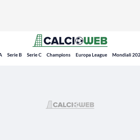
 A
Serie B
Serie C
Champions
Europa League
Mondiali 20