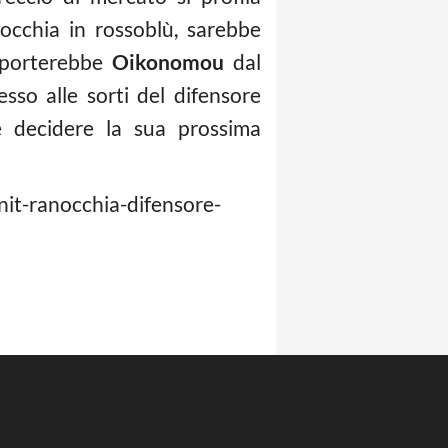
nocchia in rossoblù, sarebbe
he porterebbe
Oikonomou
dal
sso alle sorti del difensore
ve decidere la sua prossima
nit-ranocchia-difensore-