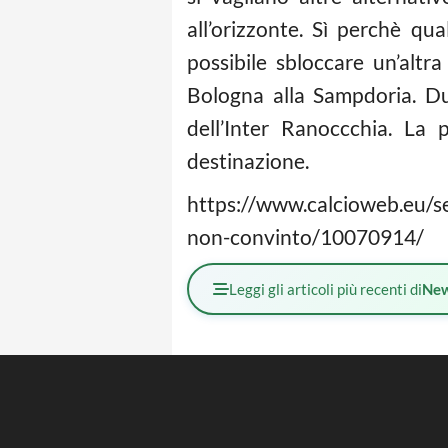
all’orizzonte. Sì perchè qu
possibile sbloccare un’altra
Bologna alla Sampdoria. Dun
dell’Inter Ranoccchia. La 
destinazione.
https://www.calcioweb.eu/se
non-convinto/10070914/
Leggi gli articoli più recenti di
Ne