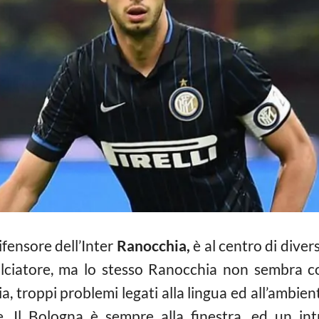
 difensore dell’Inter
Ranocchia,
è al centro di diver
calciatore, ma lo stesso Ranocchia non sembra c
lia, troppi problemi legati alla lingua ed all’amb
ve. Il Bologna è sempre alla finestra, ed un int