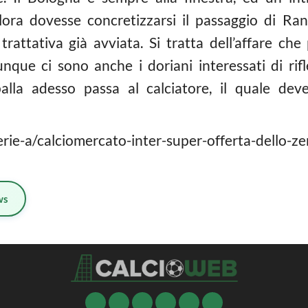
alora dovesse concretizzarsi il passaggio di Ra
 trattativa già avviata. Si tratta dell’affare c
que ci sono anche i doriani interessati di rifle
palla adesso passa al calciatore, il quale de
rie-a/calciomercato-inter-super-offerta-dello-ze
ws