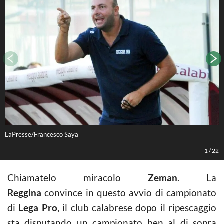
LaPresse/Francesco Saya
L
1
/
22
Chiamatelo miracolo
Zeman
. La
Reggina
convince in questo avvio di campionato
di
Lega
Pro
, il club calabrese dopo il ripescaggio
sta disputando un campionato ben al di sopra