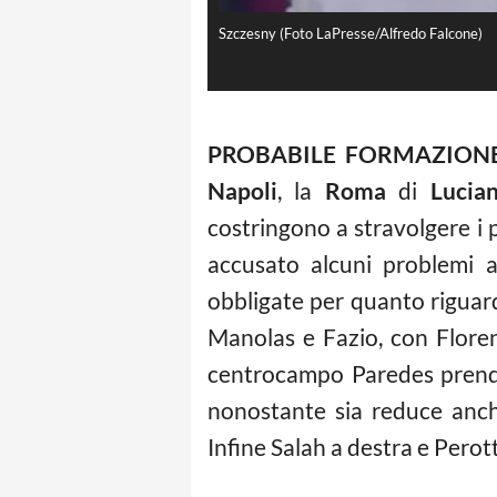
Szczesny (Foto LaPresse/Alfredo Falcone)
PROBABILE FORMAZION
Napoli
, la
Roma
di
Lucian
costringono a stravolgere i p
accusato alcuni problemi ag
obbligate per quanto riguard
Manolas e Fazio, con Florenz
centrocampo Paredes prende
nonostante sia reduce anche 
Infine Salah a destra e Perott