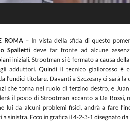
E ROMA
– In vista della sfida di questo pomer
o Spalletti
deve far fronte ad alcune assenz
iani iniziali. Strootman si è fermato a causa del
li adduttori. Quindi il tecnico giallorosso è c
a l’undici titolare. Davanti a Szczesny ci sarà l
i che torna nel ruolo di terzino destro, e Juan J
rà il posto di Strootman accanto a De Rossi, m
lui da alcuni problemi fisici, andrà a fare l’in
i a sinistra. Ecco in grafica il 4-2-3-1 disegnato da