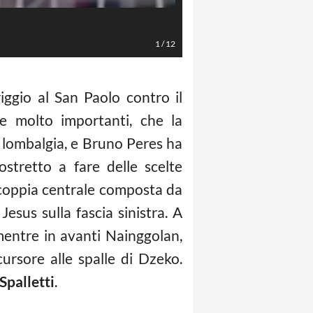
Florenzi (LaPresse/Reuters)
1
/
12
iggio al San Paolo contro il
e molto importanti, che la
la lombalgia, e Bruno Peres ha
ostretto a fare delle scelte
a coppia centrale composta da
esus sulla fascia sinistra. A
entre in avanti Nainggolan,
cursore alle spalle di Dzeko.
Spalletti
.