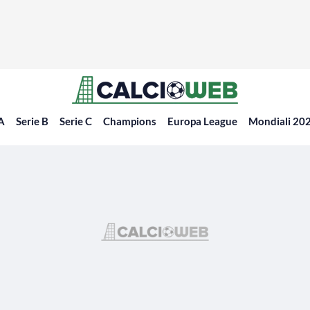
 A
Serie B
Serie C
Champions
Europa League
Mondiali 20