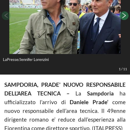
LaPresse/Jennifer Lorenzini
P
1
/
11
SAMPDORIA, PRADE’ NUOVO RESPONSABILE
DELL’AREA TECNICA –
La
Sampdoria
ha
ufficializzato l’arrivo di
Daniele Prade’
come
nuovo responsabile dell’area tecnica. Il 49enne
dirigente romano e’ reduce dall’esperienza alla
Fiorentina come direttore sportivo. (ITALPRESS)