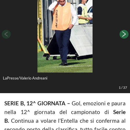
LaPresse/Valerio Andreani
L
1
/
37
SERIE B, 12^ GIORNATA –
Gol, emozioni e paura
nella 12^ giornata del campionato di
Serie
B.
Continua a volare l’Entella che si conferma al
secondo posto della classifica, tutto facile contro