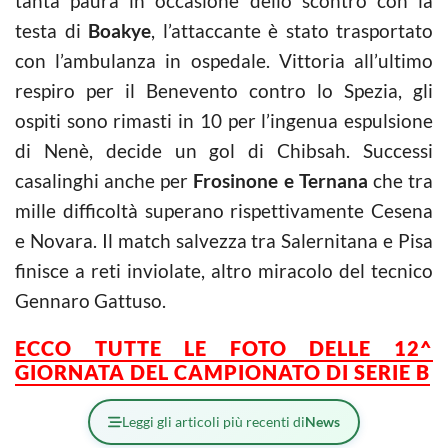
tanta paura in occasione dello scontro con la
testa di
Boakye
, l’attaccante è stato trasportato
con l’ambulanza in ospedale. Vittoria all’ultimo
respiro per il Benevento contro lo Spezia, gli
ospiti sono rimasti in 10 per l’ingenua espulsione
di Nenè, decide un gol di Chibsah. Successi
casalinghi anche per
Frosinone e Ternana
che tra
mille difficoltà superano rispettivamente Cesena
e Novara. Il match salvezza tra Salernitana e Pisa
finisce a reti inviolate, altro miracolo del tecnico
Gennaro Gattuso.
ECCO TUTTE LE FOTO DELLE 12^
GIORNATA DEL CAMPIONATO DI SERIE B
Leggi gli articoli più recenti di
News