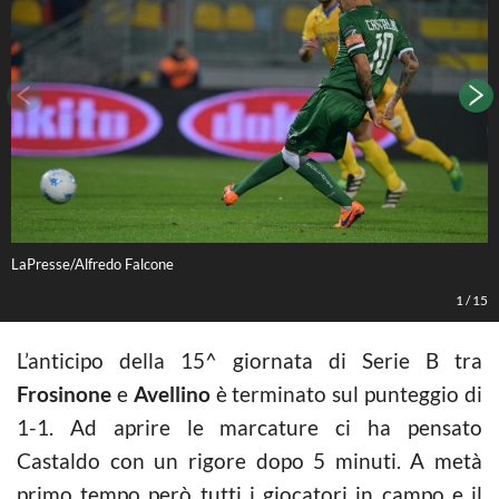
LaPresse/Alfredo Falcone
L
1
/
15
L’anticipo della 15^ giornata di Serie B tra
Frosinone
e
Avellino
è terminato sul punteggio di
1-1. Ad aprire le marcature ci ha pensato
Castaldo con un rigore dopo 5 minuti. A metà
primo tempo però tutti i giocatori in campo e il