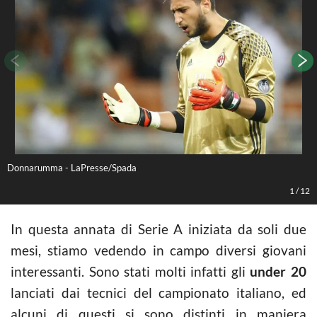
Donnarumma - LaPresse/Spada
L
1
/
12
In questa annata di Serie A iniziata da soli due
mesi, stiamo vedendo in campo diversi giovani
interessanti. Sono stati molti infatti gli
under 20
lanciati dai tecnici del campionato italiano, ed
alcuni di questi si sono distinti in maniera