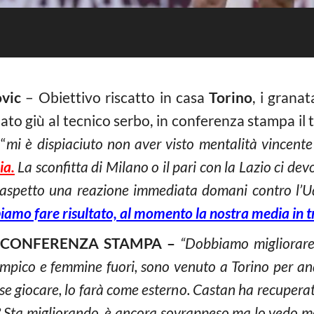
vic
– Obiettivo riscatto in casa
Torino
, i grana
ndato giù al tecnico serbo, in conferenza stampa il
“
mi è dispiaciuto non aver visto mentalità vincente
ia.
La sconfitta di Milano o il pari con la Lazio ci de
i aspetto una reazione immediata domani contro l’
amo fare risultato, al momento la nostra media in tr
N CONFERENZA STAMPA –
“Dobbiamo migliorare 
impico e femmine fuori, sono venuto a Torino per a
se giocare, lo farà come esterno. Castan ha recuperato
ez? Sta migliorando, è ancora sovrappeso ma lo vedo 