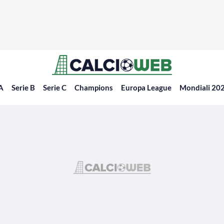
 A
Serie B
Serie C
Champions
Europa League
Mondiali 20