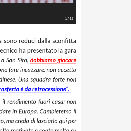
De Silvestri (Foto LaPresse/Fabio 
1
/
12
ta sono reduci dalla sconfitta
 tecnico ha presentato la gara
 a San Siro,
dobbiamo giocare
vono fare incazzare: non accetto
Udinese. Una squadra forte non
asferta è da retrocessione”.
il rendimento fuori casa: non
ndare in Europa. Cambieremo il
, ma credo di lasciarlo qui per
molto motivato e conto molto su