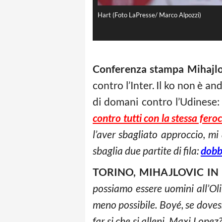
Hart (Foto LaPresse/ Marco Alpozzi)
Conferenza stampa Mihajlo
contro l’Inter. Il ko non è a
di domani contro l’Udinese: 
contro tutti con la stessa feroc
l’aver sbagliato approccio, m
sbaglia due partite di fila:
dobbi
TORINO, MIHAJLOVIC I
possiamo essere uomini all’Ol
meno possibile. Boyé, se doves
far si che si alleni. Maxi Lop