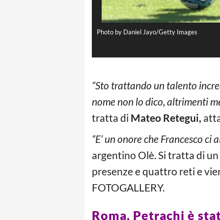
Photo by Daniel Jayo/Getty Images
“Sto trattando un talento incre
nome non lo dico, altrimenti me
tratta di
Mateo Retegui,
atta
“E’ un onore che Francesco ci a
argentino Olè. Si tratta di 
presenze e quattro reti e vie
FOTOGALLERY.
Roma, Petrachi è stato