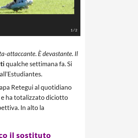
Photo by Daniel Jayo/Getty Imag
1
/
2
ta-attaccante. È devastante. Il
ti
qualche settimana fa. Si
all’Estudiantes.
apa Retegui al quotidiano
e ha totalizzato diciotto
ttiva. In alto la
co il sostituto