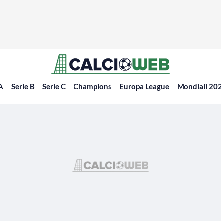
 A
Serie B
Serie C
Champions
Europa League
Mondiali 20