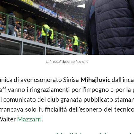
LaPresse/Massimo Paolone
unica di aver esonerato Sinisa
Mihajlovic
dall’inca
aff vanno i ringraziamenti per l’impegno e per la
l comunicato del club granata pubblicato stamane s
ancava solo l’ufficialità dell’esonero del tecnic
 Walter
Mazzarri
.