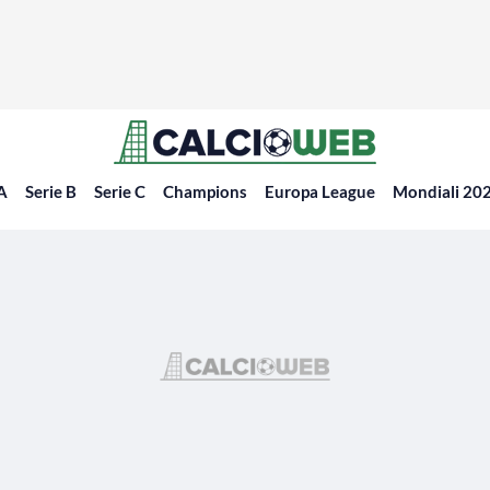
 A
Serie B
Serie C
Champions
Europa League
Mondiali 20