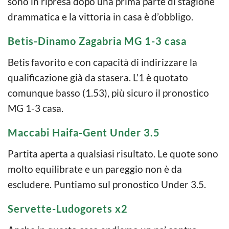
sono in ripresa dopo una prima parte di stagione
drammatica e la vittoria in casa è d’obbligo.
Betis-Dinamo Zagabria MG 1-3 casa
Betis favorito e con capacità di indirizzare la
qualificazione già da stasera. L’1 è quotato
comunque basso (1.53), più sicuro il pronostico
MG 1-3 casa.
Maccabi Haifa-Gent Under 3.5
Partita aperta a qualsiasi risultato. Le quote sono
molto equilibrate e un pareggio non è da
escludere. Puntiamo sul pronostico Under 3.5.
Servette-Ludogorets x2