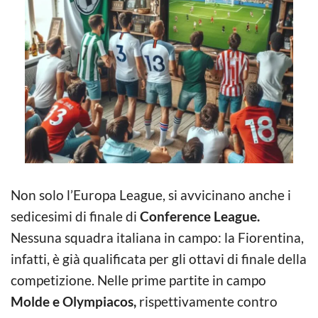
Non solo l’Europa League, si avvicinano anche i
sedicesimi di finale di
Conference League.
Nessuna squadra italiana in campo: la Fiorentina,
infatti, è già qualificata per gli ottavi di finale della
competizione. Nelle prime partite in campo
Molde e Olympiacos,
rispettivamente contro