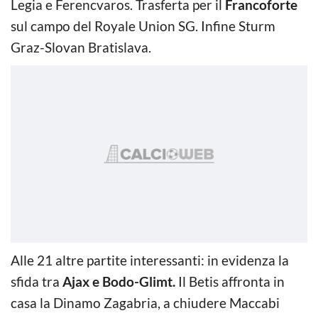
Legia e Ferencvaros. Trasferta per il
Francoforte
sul campo del Royale Union SG. Infine Sturm
Graz-Slovan Bratislava.
Alle 21 altre partite interessanti: in evidenza la
sfida tra
Ajax e Bodo-Glimt.
Il Betis affronta in
casa la Dinamo Zagabria, a chiudere Maccabi