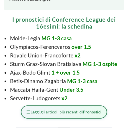
I pronostici di Conference League dei
16esimi: la schedina
Molde-Legia
MG 1-3 casa
Olympiacos-Ferencvaros
over 1.5
Royale Union-Francoforte
x2
Sturm Graz-Slovan Bratislava
MG 1-3 ospite
Ajax-Bodo Glimt
1 + over 1.5
Betis-Dinamo Zagabria
MG 1-3 casa
Maccabi Haifa-Gent
Under 3.5
Servette-Ludogorets
x2
Leggi gli articoli più recenti di
Pronostici