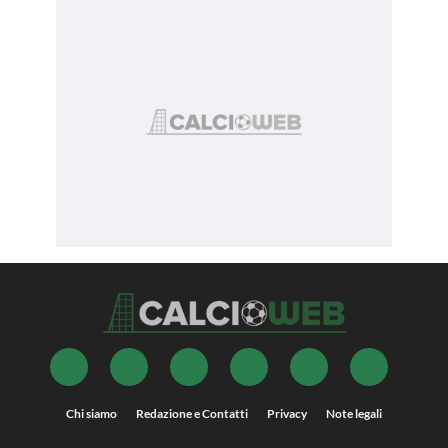
Chi siamo
Redazione e Contatti
Privacy
Note legali