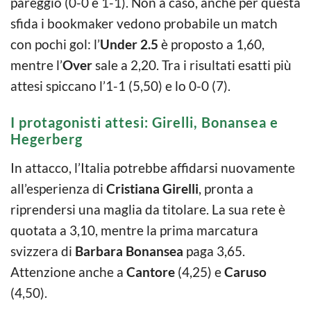
pareggio (0-0 e 1-1). Non a caso, anche per questa
sfida i bookmaker vedono probabile un match
con pochi gol: l’
Under 2.5
è proposto a 1,60,
mentre l’
Over
sale a 2,20. Tra i risultati esatti più
attesi spiccano l’1-1 (5,50) e lo 0-0 (7).
I protagonisti attesi: Girelli, Bonansea e
Hegerberg
In attacco, l’Italia potrebbe affidarsi nuovamente
all’esperienza di
Cristiana Girelli
, pronta a
riprendersi una maglia da titolare. La sua rete è
quotata a 3,10, mentre la prima marcatura
svizzera di
Barbara Bonansea
paga 3,65.
Attenzione anche a
Cantore
(4,25) e
Caruso
(4,50).