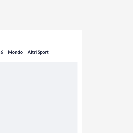
26
Mondo
Altri Sport