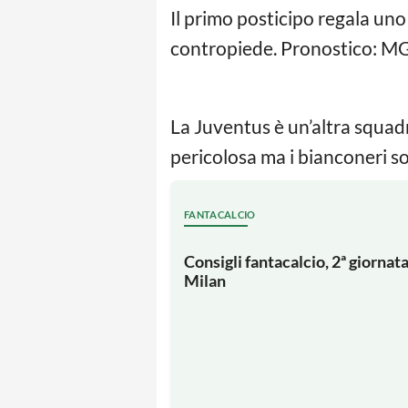
Il primo posticipo regala uno
contropiede. Pronostico: MG
La Juventus è un’altra squad
pericolosa ma i bianconeri so
FANTACALCIO
Consigli fantacalcio, 2ª giornata
Milan