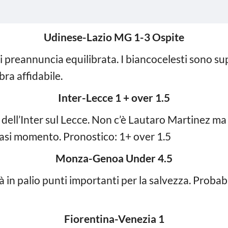
Udinese-Lazio MG 1-3 Ospite
si preannuncia equilibrata. I biancocelesti sono su
ra affidabile.
Inter-Lecce 1 + over 1.5
 dell’Inter sul Lecce. Non c’è Lautaro Martinez ma 
siasi momento. Pronostico: 1+ over 1.5
Monza-Genoa Under 4.5
 in palio punti importanti per la salvezza. Probabi
Fiorentina-Venezia 1