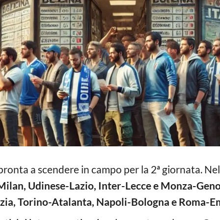
pronta a scendere in campo per la 2ª giornata. Ne
ilan, Udinese-Lazio, Inter-Lecce e Monza-Gen
zia, Torino-Atalanta, Napoli-Bologna e Roma-E