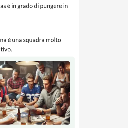
gas è in grado di pungere in
rona è una squadra molto
tivo.