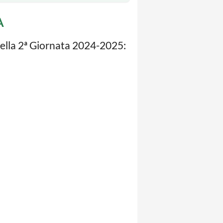
A
della 2ª Giornata 2024-2025: