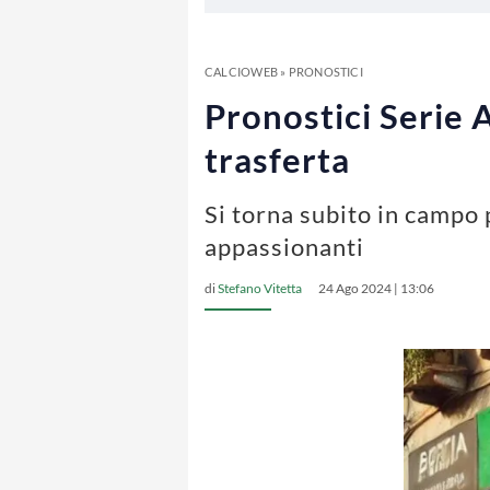
CALCIOWEB
»
PRONOSTICI
Pronostici Serie A,
trasferta
Si torna subito in campo 
appassionanti
di
Stefano Vitetta
24 Ago 2024 | 13:06