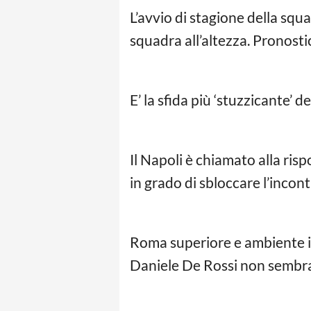
L’avvio di stagione della sq
squadra all’altezza. Pronostic
E’ la sfida più ‘stuzzicante’ 
Il Napoli è chiamato alla ris
in grado di sbloccare l’incon
Roma superiore e ambiente in
Daniele De Rossi non sembra