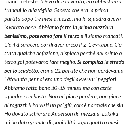
biancoceleste:
“Devo dire la verità, ero abbastanza
tranquillo alla vigilia. Sapevo che era la prima
partita dopo tre mesi e mezzo, ma la squadra aveva
lavorato bene. Abbiamo fatto la
prima mezz’ora
benissimo, potevamo fare il terzo
e lì siamo mancati.
C’è il dispiacere poi di aver preso il 2-1 evitabile. C’è
stata qualche defezione, dispiace perché nel primo e
terzo gol potevamo fare meglio.
Si complica la strada
per lo scudetto
, erano 21 partite che non perdevamo.
L’Atalanta per noi era uno degli avversari peggiori.
Abbiamo fatto bene 30-35 minuti ma con certe
squadre non basta. Non mi piace perdere, non piace
ai ragazzi: li ho visti un po’ giù, com’è normale che sia.
Ho dovuto schierare Anderson da mezzala, Lukaku
mi ha dato grande disponibilità dopo quattro mesi