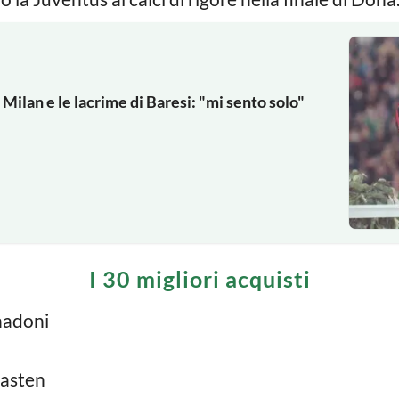
 Milan e le lacrime di Baresi: "mi sento solo"
I 30 migliori acquisti
nadoni
Basten