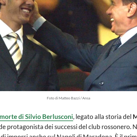
Foto di Matteo Bazzi / Ansa
morte di Silvio Berlusconi
, legato alla storia del
M
nde protagonista dei successi del club rossonero. N
di imporsi anche sul Napoli di Maradona. È il primo 