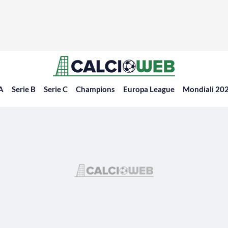
 A
Serie B
Serie C
Champions
Europa League
Mondiali 20