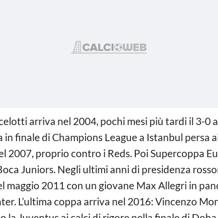
elotti arriva nel 2004, pochi mesi più tardi il 3-0 
a in finale di Champions League a Istanbul persa ai
 del 2007, proprio contro i Reds. Poi Supercoppa Eur
oca Juniors. Negli ultimi anni di presidenza rosso
el maggio 2011 con un giovane Max Allegri in pan
Inter. L’ultima coppa arriva nel 2016: Vincenzo Mont
la Juventus ai calci di rigore nella finale di Doha