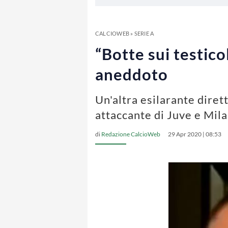
CALCIOWEB
»
SERIE A
“Botte sui testico
aneddoto
Un'altra esilarante diret
attaccante di Juve e Mila
di
Redazione CalcioWeb
29 Apr 2020 | 08:53