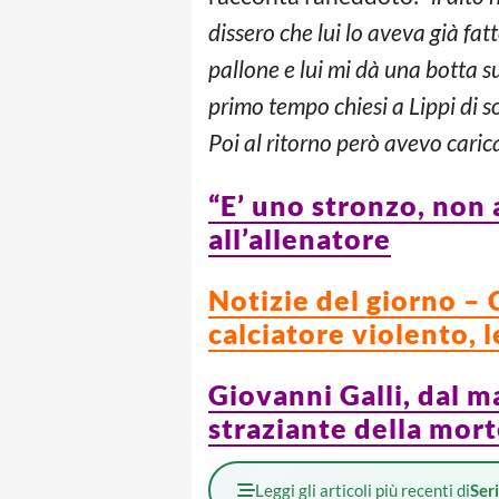
dissero che lui lo aveva già fat
pallone e lui mi dà una botta su
primo tempo chiesi a Lippi di s
Poi al ritorno però avevo cari
“E’ uno stronzo, non 
all’allenatore
Notizie del giorno – 
calciatore violento, 
Giovanni Galli, dal m
straziante della morte
Leggi gli articoli più recenti di
Ser