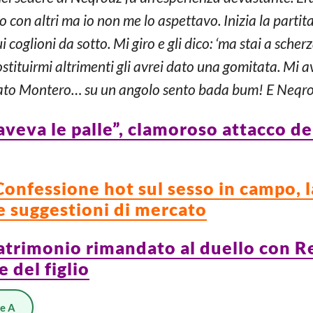
to con altri ma io non me lo aspettavo. Inizia la partita
i coglioni da sotto. Mi giro e gli dico: ‘ma stai a scher
ostituirmi altrimenti gli avrei dato una gomitata. Mi 
cato Montero… su un angolo sento bada bum! E Neqrouz
aveva le palle”, clamoroso attacco de
Confessione hot sul sesso in campo, 
le suggestioni di mercato
atrimonio rimandato al duello con Re
 del figlio
ie A