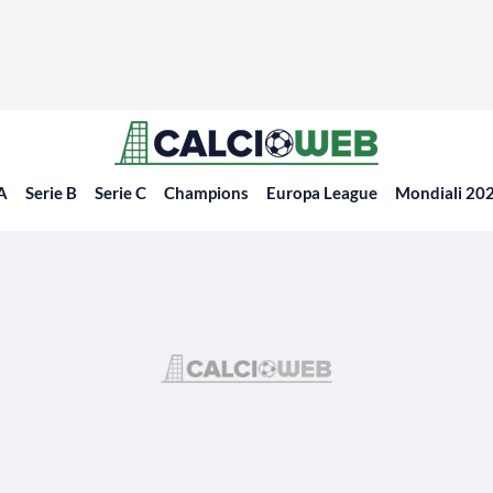
 A
Serie B
Serie C
Champions
Europa League
Mondiali 20