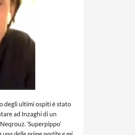
o degli ultimi ospiti è stato
ntare ad Inzaghi di un
i Neqrouz. ‘Superpippo’
a una delle prime partite e mi