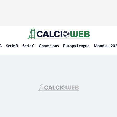
 A
Serie B
Serie C
Champions
Europa League
Mondiali 20