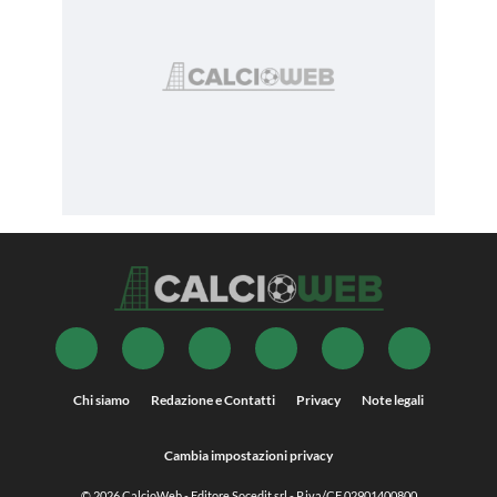
Chi siamo
Redazione e Contatti
Privacy
Note legali
Cambia impostazioni privacy
© 2026
CalcioWeb
- Editore Socedit srl - P.iva/CF 02901400800