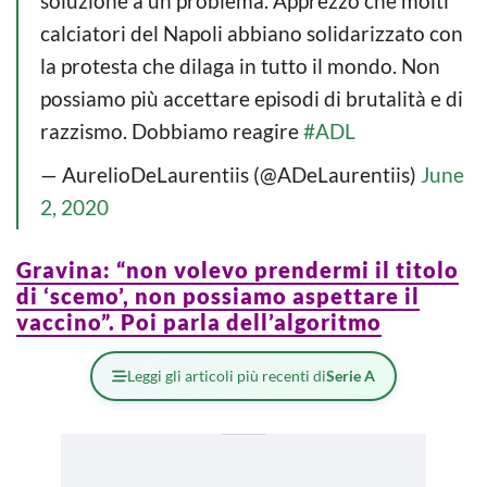
soluzione a un problema. Apprezzo che molti
calciatori del Napoli abbiano solidarizzato con
la protesta che dilaga in tutto il mondo. Non
possiamo più accettare episodi di brutalità e di
razzismo. Dobbiamo reagire
#ADL
— AurelioDeLaurentiis (@ADeLaurentiis)
June
2, 2020
Gravina: “non volevo prendermi il titolo
di ‘scemo’, non possiamo aspettare il
vaccino”. Poi parla dell’algoritmo
Leggi gli articoli più recenti di
Serie A