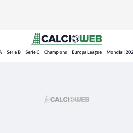
 A
Serie B
Serie C
Champions
Europa League
Mondiali 20