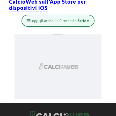
CalcioWeb sull’App Store per
dispositivi iOS
Leggi gli articoli più recenti di
Serie A